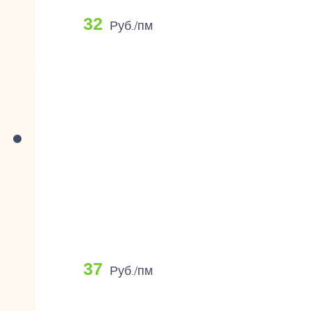
32
Руб./пм
37
Руб./пм