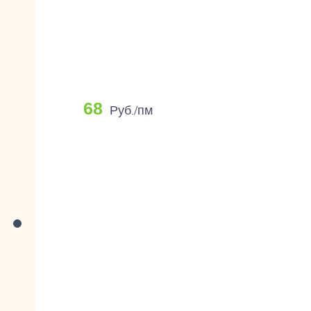
68
Руб./пм