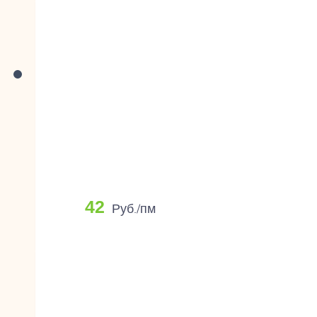
42
Руб./пм