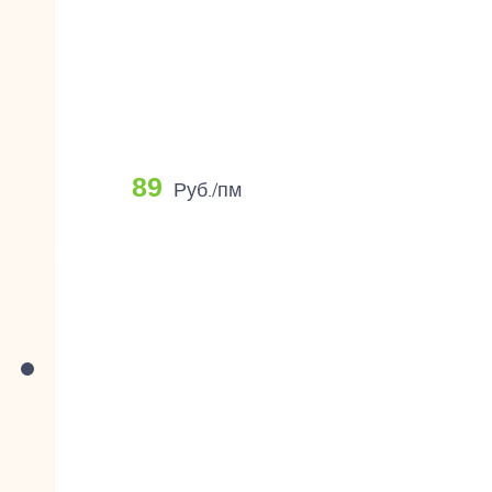
89
Руб./пм