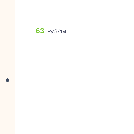
63
Руб./пм