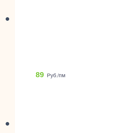
89
Руб./пм