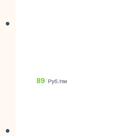
89
Руб./пм